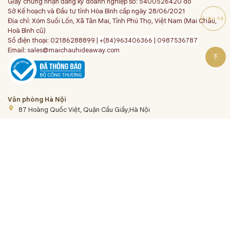
Giấy chứng nhận đăng ký doanh nghiệp số: 5400526420 do
Sở Kế hoạch và Đầu tư tỉnh Hòa Bình cấp ngày 28/06/2021
Liên hệ
Địa chỉ: Xóm Suối Lốn, Xã Tân Mai, Tỉnh Phú Thọ, Việt Nam (Mai Châu,
Hoà Bình cũ)
Số điện thoại: 02186288899 |
+(84)963406366
|
0987536787
Email:
sales@maichauhideaway.com
Văn phòng Hà Nội
place
87 Hoàng Quốc Việt, Quận Cầu Giấy,Hà Nội
Theo dõi bản tin
SEND