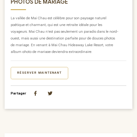
PHOTOS DE MARIAGE
La vallée de Mai Chau est célèbre pour son paysage naturel
poétique et charmant, qui est une retraite idéale pour les
voyageurs. Mai Chau n'est pas seulement un paradis dans le nord-
ouest, mais aussi une destination parfaite pour de douces photos
de mariage. En venant à Mai Chau Hideaway Lake Resort, votre
album photo de mariage deviendra extraordinaire.
La beauté rustique de Mai Chau enchante toujours les visiteurs,
car elle est dotée d'une image parfaitement naturelle. Par
conséquent, choisir cette vallée verte paradisiaque pour vos photos
RÉSERVER MAINTENANT
de mariage lors de ce grand jour est idéal. Au milieu d'un paysage
naturel magnifique et magique, la lumière vive capturera les
sentiments d'amour les plus authentiques, sublimera les émotions,
Partager
créant ainsi une superbe toile de fond pour la journée du couple.
Mai Chau Hideaway Lake Resort possède de nombreuses vues
magnifiques et chatoyantes pour marquer votre bonheur. Le
complexe propose aux jeunes mariés des chambres de villégiature
entièrement équipées, des activités spéciales, l'excellente cuisine
du Nord-Ouest.