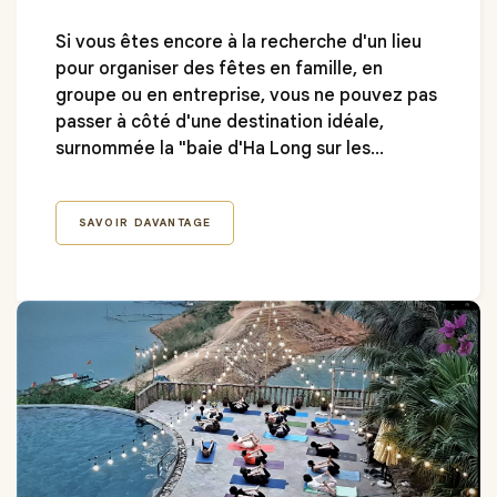
Si vous êtes encore à la recherche d'un lieu
pour organiser des fêtes en famille, en
groupe ou en entreprise, vous ne pouvez pas
passer à côté d'une destination idéale,
surnommée la "baie d'Ha Long sur les
montagnes", un joyau vert au cœur du lac de
Hoa Binh : le
Mai Chau Hideaway Resort
. En
SAVOIR DAVANTAGE
venant au Mai Chau Hideaway, les convives
peuvent non seulement organiser des
événements selon leur propre style, mais
aussi s'immerger dans un cadre
incroyablement relaxant, avec des paysages
poétiques et pittoresques qui ajoutent une
touche spéciale, faisant de chaque gala
dinner un moment mémorable.