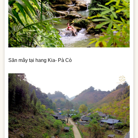
Săn mây tại hang Kia- Pà Cò