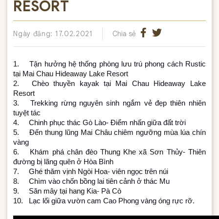
RESORT
Ngày đăng: 17.02.2021
Chia sẻ
1.
Tận hưởng hệ thống phòng lưu trú phong cách Rustic 
tại Mai Chau Hideaway Lake Resort

2.
Chèo thuyền kayak tại Mai Chau Hideaway Lake 
Resort

3.
Trekking rừng nguyên sinh ngắm vẻ đẹp thiên nhiên 
tuyệt tác

4.
Chinh phục thác Gò Lào- Điểm nhấn giữa đất trời

5.
Đến thung lũng Mai Châu chiêm ngưỡng mùa lúa chín 
vàng

6.
Khám phá chân đèo Thung Khe xã Sơn Thủy- Thiên 
đường bị lãng quên ở Hòa Bình

7.
Ghé thăm vịnh Ngòi Hoa- viên ngọc trên núi

8.
Chìm vào chốn bồng lai tiên cảnh ở thác Mu

9.
Săn mây tại hang Kia- Pà Cò

10.
Lạc lối giữa vườn cam Cao Phong vàng óng rực rỡ.