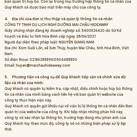
ban quản trị hủy bỏ. Còn lại trong mọi trường hợp thông tin cá nhân của
Quý khách sẽ được bảo mật trên máy chủ của công ty.
4.
Địa chỉ của đơn vị thu thập và quản lý thông tin cá nhân
CÔNG TY TNHH DU LỊCH NGHỈ DƯỠNG MAI CHÂU HIDEAWAY
Giấy chứng nhận đăng ký doanh nghiệp số: 5400526420 do Sở Kế
hoạch và Đầu tư tỉnh Hòa Bình cấp ngày 28/06/2021
Người đại diện theo pháp luật: NGUYỄN GIANG NAM
Địa chỉ: Xóm Suối Lốn, xã Sơn Thủy, huyện Mai Châu, tỉnh Hòa Bình, Việt
Nam
Số điện thoại: 02186288899/0904488850
Email:
huyen@maichauhideaway.com
5.
Phương tiện và công cụ để Quý khách tiếp cận và chỉnh sửa dữ
liệu cá nhân của mình.
Quý khách có quyền tự kiểm tra, cập nhật, điều chỉnh hoặc hủy bỏ thông
tin cá nhân của mình bằng cách liên hệ với ban quản trị website của
công ty thực hiện việc này.
Quý khách có quyền gửi khiếu nại về việc bị lộ thông tin cá nhân đến Ban
quản trị của website của công ty. Khi tiếp nhận những phản hồi này,
công ty sẽ xác nhận lại thông tin, trường hợp đúng như phản ánh của
Quý khách tùy theo mức độ, công ty sẽ có những biện pháp xử lý kịp
thời.