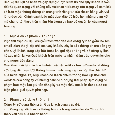
Bảo vệ dữ liệu cá nhân và gây dựng được niềm tin cho quý khách là vấn
đề rất quan trọng với chúng tôi. Maichau Hideaway tôn trọng và cam kết
sẽ bảo mật những thông tin mang tính riêng tư của khách hàng. Xin vui
lòng đọc bản Chính sách bảo mật dưới đây để hiểu hơn những cam kết
mà chúng tôi thực hiện nhằm tôn trọng và bảo vệ quyền lợi của người
truy cập.
1.
Mục đích và phạm vi thu thập
Việc thu thập dữ liệu chủ yếu trên website của công ty bao gồm: họ tên,
email, điện thoại, địa chỉ của Quý khách. Đây là các thông tin mà công ty
cần Quý khách cung cấp bắt buộc khi gửi đặt phòng và để công ty liên
hệ xác nhận lại với Quý khách trên website nhằm đảm bảo quyền lợi cho
cho người tiêu dùng.
Quý khách sẽ tự chịu trách nhiệm về bảo mật và lưu giữ mọi hoạt động
sử dụng dịch vụ dưới thông tin mà mình cung cấp và hộp thư điện tử
của mình. Ngoài ra, Quý khách có trách nhiệm thông báo kịp thời cho
webiste của công ty về những hành vi sử dụng trái phép, lạm dụng, vi
phạm bảo mật, lưu giữ tên đăng ký và mật khẩu của bên thứ ba để có
biện pháp giải quyết phù hợp.
2.
Phạm vi sử dụng thông tin
Công ty sử dụng thông tin Quý khách cung cấp để:
-
Cung cấp dịch vụ và thông tin qua trang website của Chúng tôi
theo yêu cầu của Khách hàng;