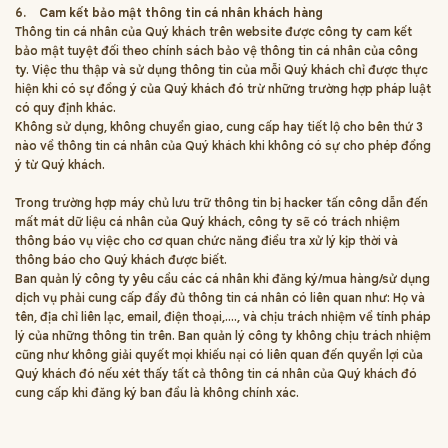
6.
Cam kết bảo mật thông tin cá nhân khách hàng
Thông tin cá nhân của Quý khách trên website được công ty cam kết
bảo mật tuyệt đối theo chính sách bảo vệ thông tin cá nhân của công
ty. Việc thu thập và sử dụng thông tin của mỗi Quý khách chỉ được thực
hiện khi có sự đồng ý của Quý khách đó trừ những trường hợp pháp luật
có quy định khác.
Không sử dụng, không chuyển giao, cung cấp hay tiết lộ cho bên thứ 3
nào về thông tin cá nhân của Quý khách khi không có sự cho phép đồng
ý từ Quý khách.
Trong trường hợp máy chủ lưu trữ thông tin bị hacker tấn công dẫn đến
mất mát dữ liệu cá nhân của Quý khách, công ty sẽ có trách nhiệm
thông báo vụ việc cho cơ quan chức năng điều tra xử lý kịp thời và
thông báo cho Quý khách được biết.
Ban quản lý công ty yêu cầu các cá nhân khi đăng ký/mua hàng/sử dụng
dịch vụ phải cung cấp đầy đủ thông tin cá nhân có liên quan như: Họ và
tên, địa chỉ liên lạc, email, điện thoại,…., và chịu trách nhiệm về tính pháp
lý của những thông tin trên. Ban quản lý công ty không chịu trách nhiệm
cũng như không giải quyết mọi khiếu nại có liên quan đến quyền lợi của
Quý khách đó nếu xét thấy tất cả thông tin cá nhân của Quý khách đó
cung cấp khi đăng ký ban đầu là không chính xác.