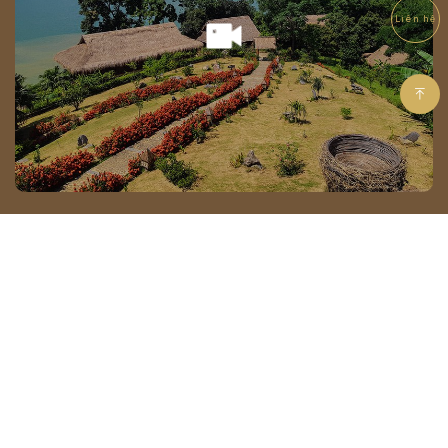
Liên hệ
Chỉ đường đến Mai Chau Hideaway
CÔNG TY TNHH DU LỊCH NGHỈ DƯỠNG MAI CHÂU HIDEAWAY
Giấy chứng nhận đăng ký doanh nghiệp số: 5400526420 do
Sở Kế hoạch và Đầu tư tỉnh Hòa Bình cấp ngày 28/06/2021
Địa chỉ: Xóm Suối Lốn, Xã Tân Mai, Tỉnh Phú Thọ, Việt Nam (Mai Châu,
Hoà Bình cũ)