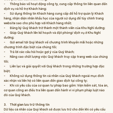
-
Thông báo về hoạt động công ty, cung cấp thông tin liên quan đến
dịch vụ và hỗ trợ Khách hàng;
-
Sử dụng thông tin Khách hàng cung cấp để hỗ trợ quản lý Khách
hàng, nhận diện nhân khẩu học của người sử dụng để tùy chỉnh trang
website sao cho phù hợp với Khách hàng nhất;
-
Đăng ký Quý khách trở thành một thành viên của Khu Nghỉ dưỡng;
-
Giúp Quý khách lên kế hoạch và đặt phòng/ dịch vụ ở Khu Nghỉ
dưỡng;
-
Gửi email tới Quý khách về chương trình khuyến mãi hoặc những
chương trình đặc biệt của chúng tôi;
-
Trả lời các câu hỏi hoặc gợi ý của Quý khách;
-
Nâng cao chất lượng việc Quý khách truy cập trang web của chúng
tôi;
-
Liên lạc và giải quyết với Quý khách trong những trường hợp đặc
biệt;
-
Không sử dụng thông tin cá nhân của Quý khách ngoài mục đích
xác nhận và liên hệ có liên quan đến giao dịch tại công ty;
-
Khi có yêu cầu của cơ quan tư pháp bao gồm: Viện kiểm sát, tòa án,
cơ quan công an điều tra liên quan đến hành vi vi phạm pháp luật nào
đó của Quý khách.
3.
Thời gian lưu trữ thông tin
Dữ liệu cá nhân của Quý khách sẽ được lưu trữ cho đến khi có yêu cầu