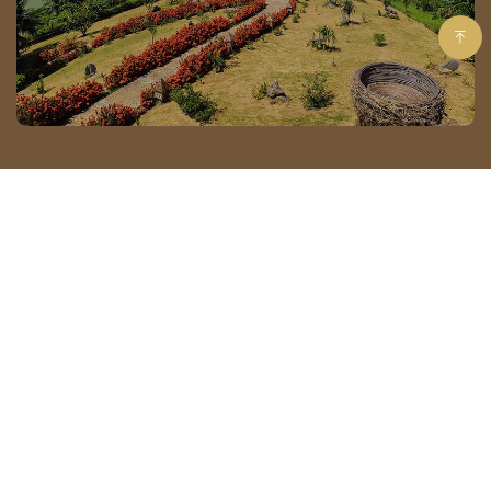
Chỉ đường đến Mai Chau Hideaway
CÔNG TY TNHH DU LỊCH NGHỈ DƯỠNG MAI CHÂU HIDEAWAY
Giấy chứng nhận đăng ký doanh nghiệp số: 5400526420 do
Sở Kế hoạch và Đầu tư tỉnh Hòa Bình cấp ngày 28/06/2021
Địa chỉ: Xóm Suối Lốn, Xã Tân Mai, Tỉnh Phú Thọ, Việt Nam (Mai Châu,
Hoà Bình cũ)
Số điện thoại: 02186288899 |
+(84)963406366
|
0987536787
Email:
sales@maichauhideaway.com