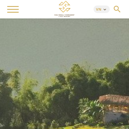
search
VN
keyboard_arrow_down