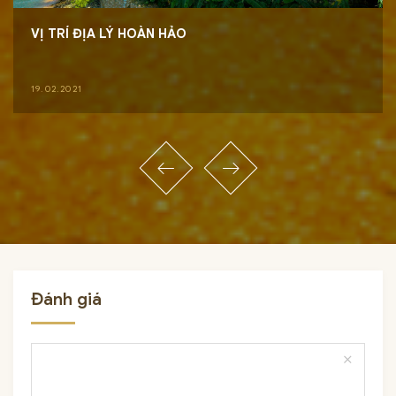
VỊ TRÍ ĐỊA LÝ HOÀN HẢO
19.02.2021
Đánh giá
close