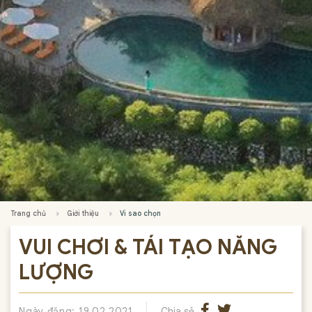
Trang chủ
Giới thiệu
Vì sao chọn
VUI CHƠI & TÁI TẠO NĂNG
LƯỢNG
Ngày đăng: 19.02.2021
Chia sẻ