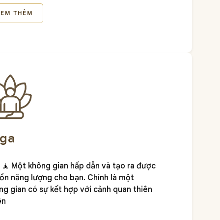
eaway Lake Resort, chắc chắn album ảnh
XEM THÊM
i của bạn sẽ trở nên đặc biệt.
oga
🧘 Một không gian hấp dẫn và tạo ra được
ồn năng lượng cho bạn. Chính là một
ng gian có sự kết hợp với cảnh quan thiên
ên