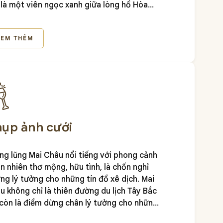
, là một viên ngọc xanh giữa lòng hồ Hòa
h-
Mai Chau Hideaway Resort
. Khi đến với
 Chau Hideaway các thực khách sẽ vừa có
XEM THÊM
 kết hợp tổ chức các buổi tiệc theo phong
h riêng vừa chìm đắm trong không gian vô
g thư giãn với cảnh sắc nên thơ hữu tình
 một phần gia vị đặc biệt tạo nên một buổi
a dinner đầy ấn tượng.
ụp ảnh cưới
ng lũng Mai Châu nổi tiếng với phong cảnh
ên nhiên thơ mộng, hữu tình, là chốn nghỉ
ng lý tưởng cho những tín đồ xê dịch. Mai
u không chỉ là thiên đường du lịch Tây Bắc
còn là điểm dừng chân lý tưởng cho những
 hình cưới ngọt ngào. Đến với Mai Châu