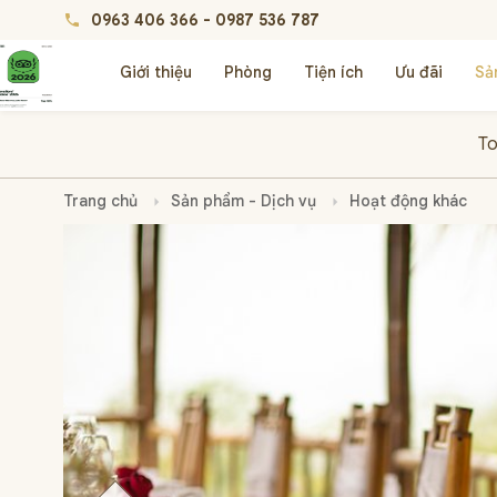
0963 406 366
-
0987 536 787
phone
Giới thiệu
Phòng
Tiện ích
Ưu đãi
Sả
To
Trang chủ
Sản phẩm - Dịch vụ
Hoạt động khác