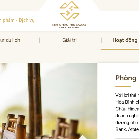
n phẩm - Dịch vụ
ur du lịch
Giải trí
Hoạt động
Phòng 
Với lợi thế
Hòa Bình ch
Châu Hidea
doanh nghiệ
dưỡng như 
Bank, Atot
để tổ chức