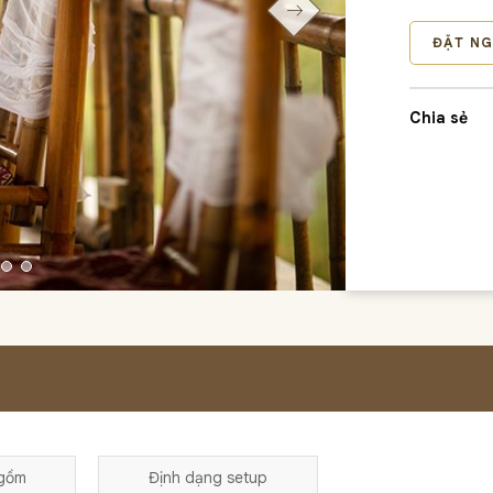
chức hội ngh
gian thoáng
ĐẶT NG
ích giải trí,
Chia sẻ
 gồm
Định dạng setup