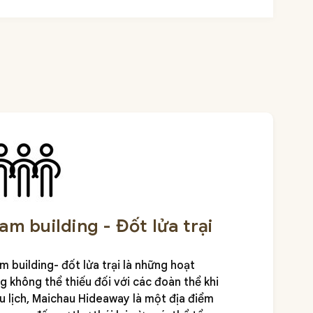
am building - Đốt lửa trại
m building- đốt lửa trại là những hoạt
g không thể thiếu đối với các đoàn thể khi
du lịch, Maichau Hideaway là một địa điểm