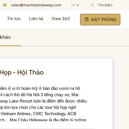
mail
keyboard_arrow_down
sales@maichauhideaway.com
VN
search
Tìm kiếm
Tin tức
Liên hệ
View 360
ĐẶT PHÒNG
event
 khác
Họp - Hội Thảo
 nằm ở vị trí hoàn mỹ ở bán đảo vươn ra hồ 
ỉ cách thủ đô Hà Nội 3 tiếng chạy xe, Mai 
way Lake Resort luôn là điểm đến được nhiều 
p lớn lựa chọn cho các tour hội họp nghỉ 
Vietnam Airlines, CMC Technology, ACB 
ech… Mai Châu Hideaway là địa điểm lý tưởng 
 các chuyến 
du lịch nghỉ dưỡng kết hợp tổ 