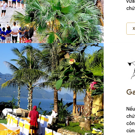
vừa
chứ
sôi
thà
Ga
Nếu
chứ
côn
cùn