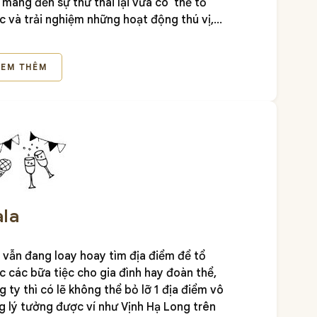
 mang đến sự thư thái lại vừa có thể tổ
c và trải nghiệm những hoạt động thú vị,
 động tạo bầu không khí tích cực đến các
nh viên.
XEM THÊM
la
 vẫn đang loay hoay tìm địa điểm để tổ
c các bữa tiệc cho gia đình hay đoàn thể,
g ty thì có lẽ không thể bỏ lỡ 1 địa điểm vô
g lý tưởng được ví như Vịnh Hạ Long trên