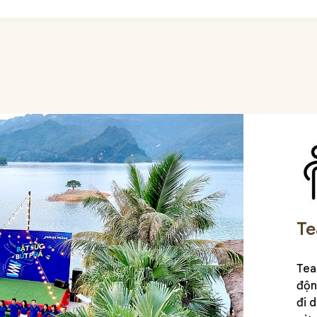
Te
Tea
độn
đi 