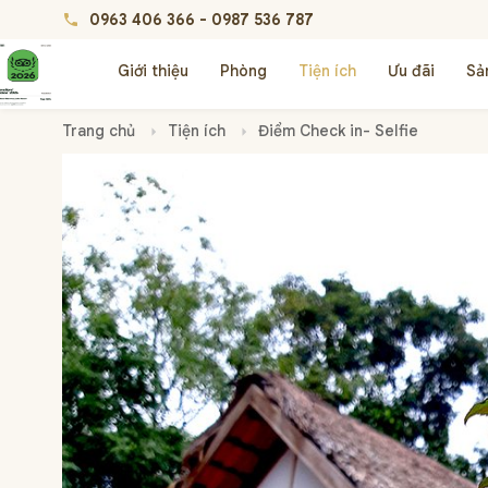
0963 406 366
-
0987 536 787
phone
Giới thiệu
Phòng
Tiện ích
Ưu đãi
Sả
Trang chủ
Tiện ích
Điểm Check in- Selfie