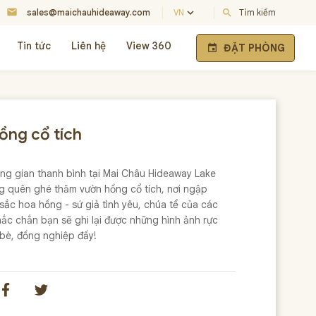
mail
keyboard_arrow_down
sales@maichauhideaway.com
VN
search
Tìm kiếm
Tin tức
Liên hệ
View 360
ĐẶT PHÒNG
event
ồng cổ tích
ng gian thanh bình tại Mai Châu Hideaway Lake
g quên ghé thăm vườn hồng cổ tích, nơi ngập
sắc hoa hồng - sứ giả tình yêu, chúa tể của các
hắc chắn bạn sẽ ghi lại được những hình ảnh rực
bè, đồng nghiệp đấy!