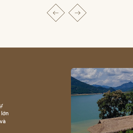
sự
 lớn
 và