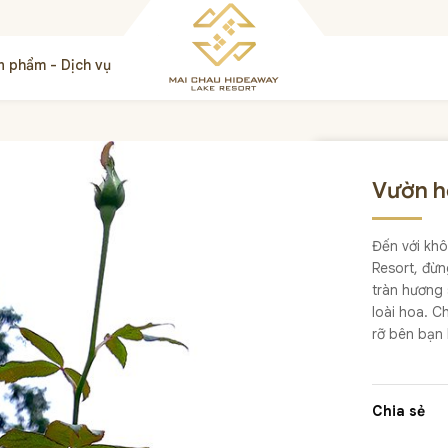
n phẩm - Dịch vụ
Vườn h
Đến với khô
Resort, đừn
tràn hương 
loài hoa. C
rỡ bên bạn 
Chia sẻ