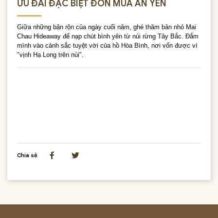
ƯU ĐÃI ĐẶC BIỆT ĐÓN MÙA AN YÊN
Giữa những bận rộn của ngày cuối năm, ghé thăm bản nhỏ Mai
Chau Hideaway để nạp chút bình yên từ núi rừng Tây Bắc. Đắm
mình vào cảnh sắc tuyệt vời của hồ Hòa Bình, nơi vốn được ví
"vịnh Hạ Long trên núi".
Chia sẻ