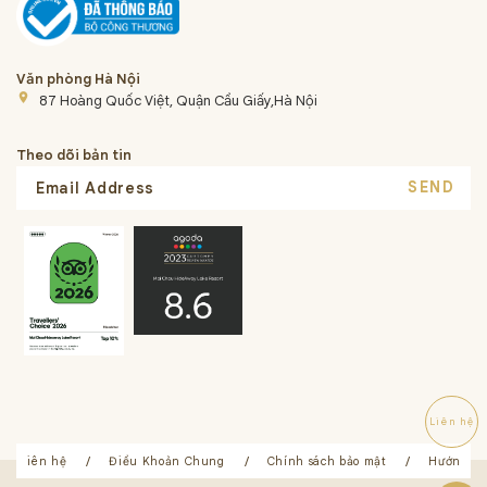
Văn phòng Hà Nội
place
87 Hoàng Quốc Việt, Quận Cầu Giấy,Hà Nội
Theo dõi bản tin
SEND
Liên hệ
Liên hệ
Điều Khoản Chung
Chính sách bảo mật
Hướng dẫ