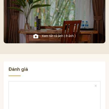
Xem tất cả ảnh ( 8 ảnh )
Đánh giá
close