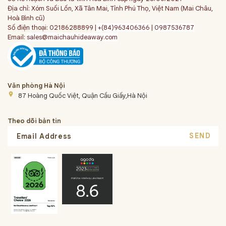
Địa chỉ: Xóm Suối Lốn, Xã Tân Mai, Tỉnh Phú Thọ, Việt Nam (Mai Châu,
Hoà Bình cũ)
Số điện thoại: 02186288899 |
+(84)963406366
|
0987536787
Email:
sales@maichauhideaway.com
Văn phòng Hà Nội
place
87 Hoàng Quốc Việt, Quận Cầu Giấy,Hà Nội
Theo dõi bản tin
SEND