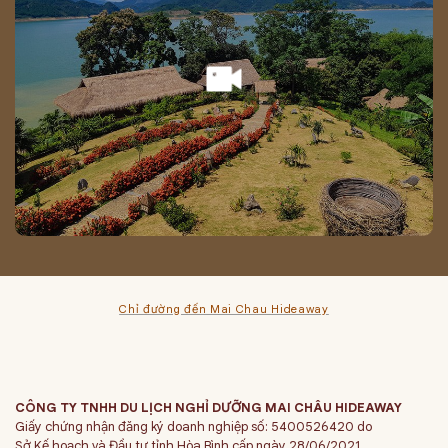
Chỉ đường đến Mai Chau Hideaway
CÔNG TY TNHH DU LỊCH NGHỈ DƯỠNG MAI CHÂU HIDEAWAY
Giấy chứng nhận đăng ký doanh nghiệp số: 5400526420 do
Sở Kế hoạch và Đầu tư tỉnh Hòa Bình cấp ngày 28/06/2021