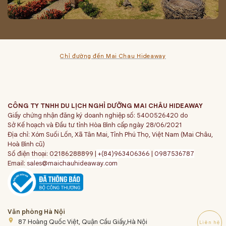
Chỉ đường đến Mai Chau Hideaway
CÔNG TY TNHH DU LỊCH NGHỈ DƯỠNG MAI CHÂU HIDEAWAY
Giấy chứng nhận đăng ký doanh nghiệp số: 5400526420 do
Sở Kế hoạch và Đầu tư tỉnh Hòa Bình cấp ngày 28/06/2021
Địa chỉ: Xóm Suối Lốn, Xã Tân Mai, Tỉnh Phú Thọ, Việt Nam (Mai Châu,
Hoà Bình cũ)
Số điện thoại: 02186288899 |
+(84)963406366
|
0987536787
Email:
sales@maichauhideaway.com
Văn phòng Hà Nội
place
87 Hoàng Quốc Việt, Quận Cầu Giấy,Hà Nội
Liên hệ