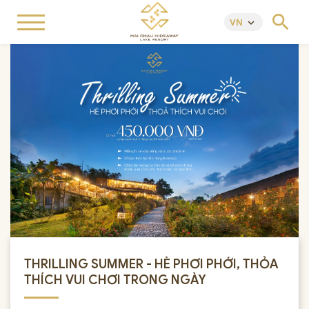
search
VN
keyboard_arrow_down
THRILLING SUMMER - HÈ PHƠI PHỚI, THỎA
THÍCH VUI CHƠI TRONG NGÀY