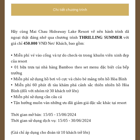
Chi tiết chương trình
Hãy cùng Mai Chau Hideaway Lake Resort vẽ nên hành trình dã
ngoại thật đáng nhớ qua chương trình
THRILLING SUMMER
với
giá chỉ
450.000
VNĐ Net/ Khách, bao gồm:
▪️ Miễn phí vé vào cổng và tự do check-in trong khuôn viên xinh đẹp
của resort
▪️ 01 bữa trưa tại nhà hàng Bamboo theo set menu đặc biệt của bếp
trưởng
▪️ Miễn phí sử dụng hồ bơi vô cực và chèo bè mảng trên hồ Hòa Bình
▪️ Miễn phí 60 phút đi tàu khám phá cảnh sắc thiên nhiên hồ Hòa
Bình (đối với nhóm từ 30 khách trở lên)
▪️ Miễn phí sử dụng cần câu cá
▪️ Tận hưởng muôn vàn những ưu đãi giảm giá đặc sắc khác tại resort
Thời gian mở bán: 15/05 - 15/06/2024
Thời gian sử dụng dịch vụ: 15/05 - 30/06/2024
(Giá chỉ áp dụng cho đoàn từ 10 khách trở lên)