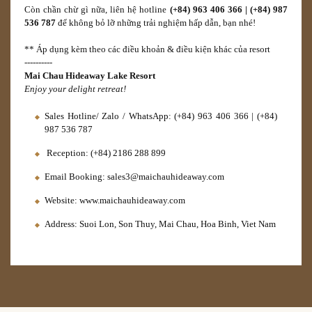
Còn chần chừ gì nữa, liên hệ hotline
(+84) 963 406 366 | (+84) 987
536 787
để không bỏ lỡ những trải nghiệm hấp dẫn, bạn nhé!
** Áp dụng kèm theo các điều khoản & điều kiện khác của resort
----------
Mai Chau Hideaway Lake Resort
Enjoy your delight retreat!
Sales Hotline/ Zalo / WhatsApp: (+84) 963 406 366 | (+84)
987 536 787
Reception: (+84) 2186 288 899
Email Booking:
sales3@maichauhideaway.com
Website: www.maichauhideaway.com
Address: Suoi Lon, Son Thuy, Mai Chau, Hoa Binh, Viet Nam