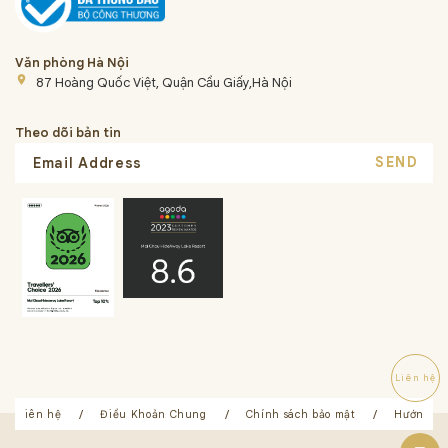
Văn phòng Hà Nội
place
87 Hoàng Quốc Việt, Quận Cầu Giấy,Hà Nội
Theo dõi bản tin
SEND
Liên hệ
Liên hệ
Điều Khoản Chung
Chính sách bảo mật
Hướng dẫ