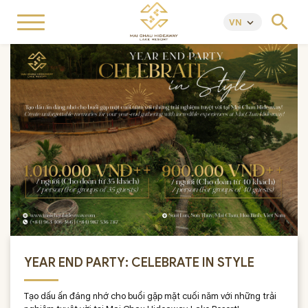
search
VN
keyboard_arrow_down
YEAR END PARTY: CELEBRATE IN STYLE
Tạo dấu ấn đáng nhớ cho buổi gặp mặt cuối năm với những trải