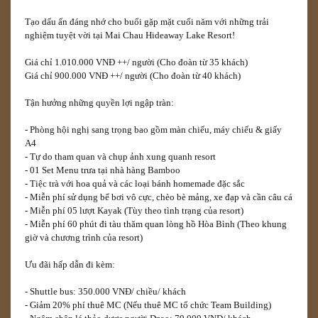
Tạo dấu ấn đáng nhớ cho buổi gặp mặt cuối năm với những trải
nghiệm tuyệt vời tại Mai Chau Hideaway Lake Resort!
Giá chỉ 1.010.000 VNĐ ++/ người (Cho đoàn từ 35 khách)
Giá chỉ 900.000 VNĐ ++/ người (Cho đoàn từ 40 khách)
Tận hưởng những quyền lợi ngập tràn:
- Phòng hội nghị sang trọng bao gồm màn chiếu, máy chiếu & giấy
A4
- Tự do tham quan và chụp ảnh xung quanh resort
- 01 Set Menu trưa tại nhà hàng Bamboo
- Tiệc trà với hoa quả và các loại bánh homemade đặc sắc
- Miễn phí sử dụng bể bơi vô cực, chèo bè mảng, xe đạp và cần câu cá
- Miễn phí 05 lượt Kayak (Tùy theo tình trạng của resort)
- Miễn phí 60 phút đi tàu thăm quan lòng hồ Hòa Bình (Theo khung
giờ và chương trình của resort)
Ưu đãi hấp dẫn đi kèm:
- Shuttle bus: 350.000 VNĐ/ chiều/ khách
- Giảm 20% phí thuê MC (Nếu thuê MC tổ chức Team Building)