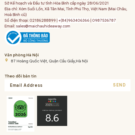
Sở Kế hoạch và Đầu tư tỉnh Hòa Bình cấp ngày 28/06/2021
Địa chỉ: Xóm Suối Lốn, Xã Tân Mai, Tỉnh Phú Thọ, Việt Nam (Mai Châu,
Hoà Bình cũ)
Số điện thoại: 02186288899 |
+(84)963406366
|
0987536787
Email:
sales@maichauhideaway.com
Văn phòng Hà Nội
place
87 Hoàng Quốc Việt, Quận Cầu Giấy,Hà Nội
Theo dõi bản tin
SEND