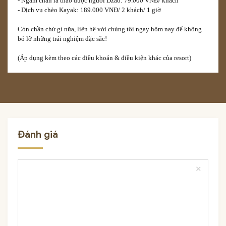
- Ngâm chân lá thảo dược người Dzao: 79.000 VNĐ/ khách
- Dịch vụ chèo Kayak: 189.000 VNĐ/ 2 khách/ 1 giờ
Còn chần chừ gì nữa, liên hệ với chúng tôi ngay hôm nay để không
bỏ lỡ những trải nghiệm đặc sắc!
(Áp dụng kèm theo các điều khoản & điều kiện khác của resort)
Đánh giá
close