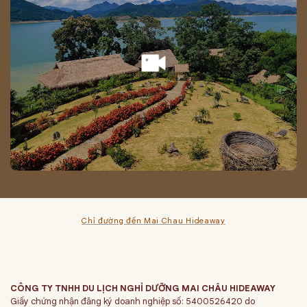
Chỉ đường đến Mai Chau Hideaway
CÔNG TY TNHH DU LỊCH NGHỈ DƯỠNG MAI CHÂU HIDEAWAY
Giấy chứng nhận đăng ký doanh nghiệp số: 5400526420 do